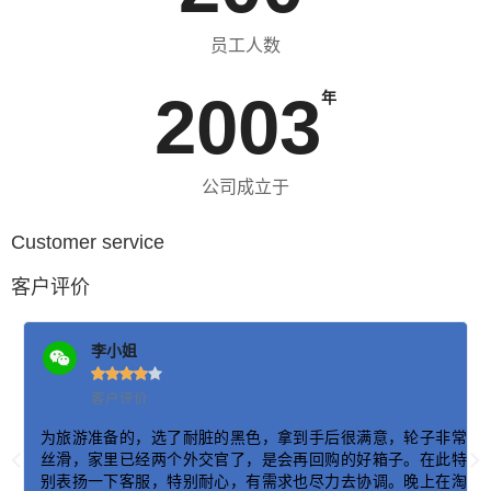
员工人数
2003
年
公司成立于
Customer service
客户评价
马杰克





CEO
收到的箱子无论颜色、大小、质量都非常满意！不比大牌的
常
差！尤其它的拉杆和轮子都很顺滑，爱了爱了~以后朋友们出去
特
要买箱子就推荐你家了，最后再次谢谢客服和韵达快递，让我
淘